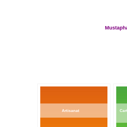
Mustapha
Artisanat
Cart