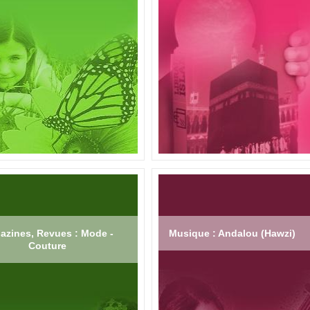
azines, Revues : Mode -
Musique : Andalou (Hawzi)
Couture