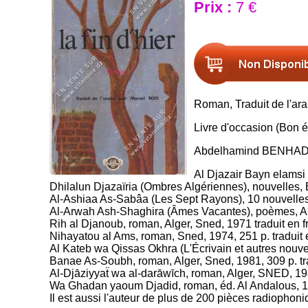
Prix :
7 €
Roman, Traduit de l'ar
Livre d'occasion (Bon é
Abdelhamind BENHADOUGA
Al Djazair Bayn elamsi w
Dhilalun Djazaïria (Ombres Algériennes), nouvelles,
Al‑Ashiaa As‑Sabâa (Les Sept Rayons), 10 nouvelles
Al‑Arwah Ash‑Shaghira (Âmes Vacantes), poèmes, Al
Rih al Djanoub, roman, Alger, Sned, 1971 traduit en 
Nihayatou al Ams, roman, Sned, 1974, 251 p. traduit 
Al Kateb wa Qissas Okhra (L'Écrivain et autres nouv
Banae As‑Soubh, roman, Alger, Sned, 1981, 309 p. tra
Al-Djāziyyaẗ wa al-darāwīch, roman, Alger, SNED, 1983
Wa Ghadan yaoum Djadid, roman, éd. Al Andalous, 1992
Il est aussi l'auteur de plus de 200 pièces radiophon