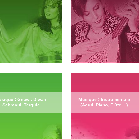
sique : Gnawi, Diwan,
Musique : Instrumentale
Sahraoui, Terguie
(Aoud, Piano, Flûte ...)