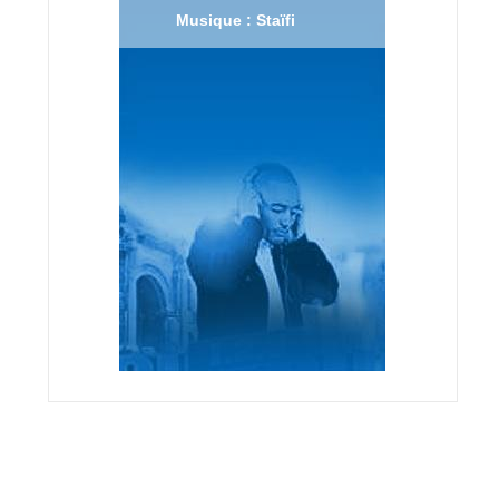
Musique : Staïfi