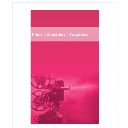
Films : Comédies - Tragédies