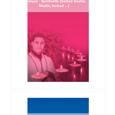
Musique : Spirituelle (Sama3 Soufie,
Madih, Inchad ...)