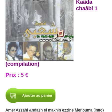
Kaâda
chaâbi 1
(compilation)
Prix :
5 €
Amer Azzahi &ndash el maknin ezzine Meriouma (intro)