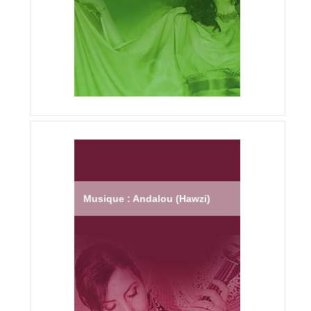
Musique : Andalou (Hawzi)