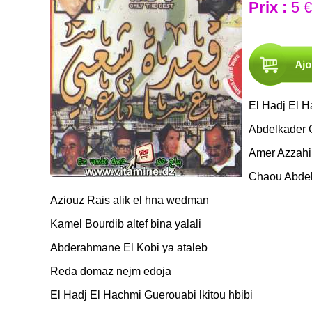
Prix :
5 €
El Hadj El 
Abdelkader 
Amer Azzahi
Chaou Abdel
Aziouz Rais alik el hna wedman
Kamel Bourdib altef bina yalali
Abderahmane El Kobi ya ataleb
Reda domaz nejm edoja
El Hadj El Hachmi Guerouabi lkitou hbib
i