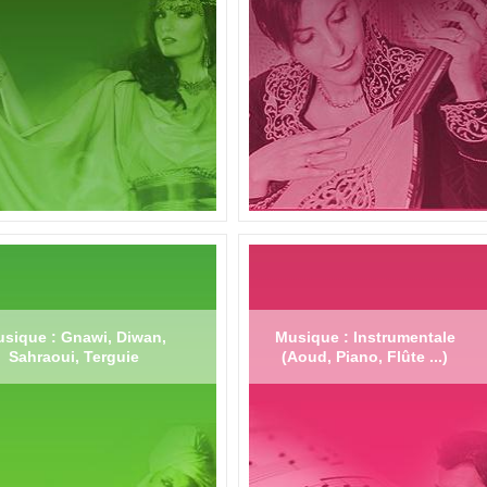
sique : Gnawi, Diwan,
Musique : Instrumentale
Sahraoui, Terguie
(Aoud, Piano, Flûte ...)