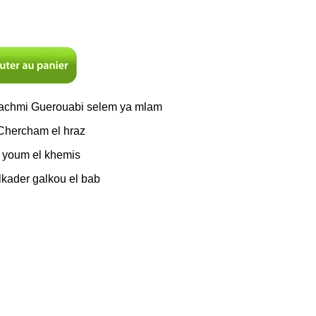
Hachmi Guerouabi selem ya mlam
Chercham el hraz
 youm el khemis
kader galkou el bab