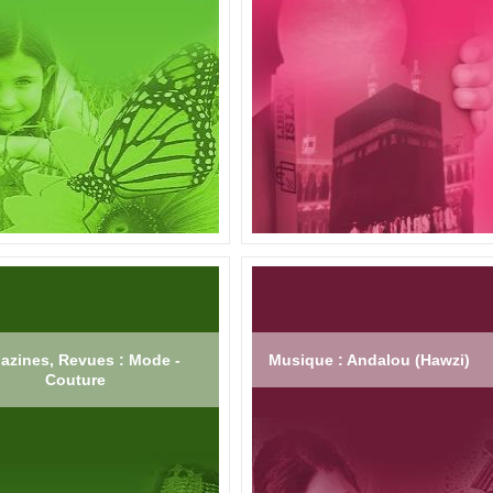
azines, Revues : Mode -
Musique : Andalou (Hawzi)
Couture