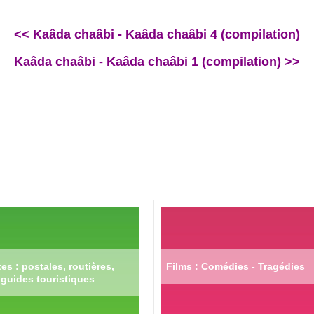
<< Kaâda chaâbi - Kaâda chaâbi 4 (compilation)
Kaâda chaâbi - Kaâda chaâbi 1 (compilation) >>
es : postales, routières,
Films : Comédies - Tragédies
guides touristiques