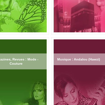
azines, Revues : Mode -
Musique : Andalou (Hawzi)
Couture