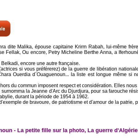
hra dite Malika, épouse capitaine Krirm Rabah, lui-même frè
e Fellak, Ou encore, Petry Micheline Berthe Anna, a Iferhounè
Belkadi, encore une autre française.
(actrices si vous préférerez) de la guerre de libération nation
hara Ouerdia d`Ouaguenoun... la liste est longue même si nou
hors du commun imposent respect et considération. Elles nous
urnomma la Jeanne d'Arc du Djurdjura, pour sa farouche résista
Kabylie, durant la période de 1954 à 1962.
'exemple de bravoure, de patriotisme et d'amour de la patrie, pou
un - La petite fille sur la photo, La guerre d'Algéri