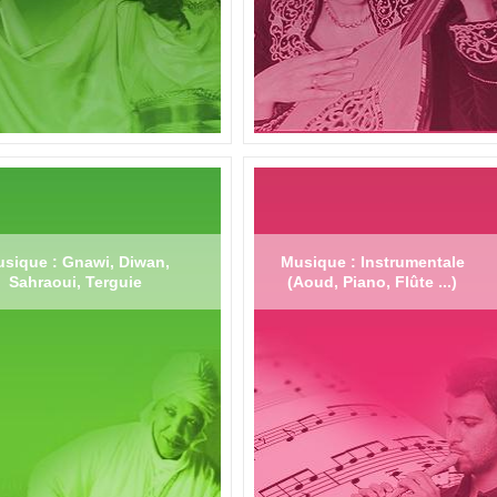
sique : Gnawi, Diwan,
Musique : Instrumentale
Sahraoui, Terguie
(Aoud, Piano, Flûte ...)