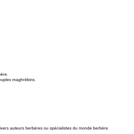
bère.
peuples maghrébins.
divers auteurs berbères ou spécialistes du monde berbère.