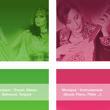
sique : Gnawi, Diwan,
Musique : Instrumentale
Sahraoui, Terguie
(Aoud, Piano, Flûte ...)