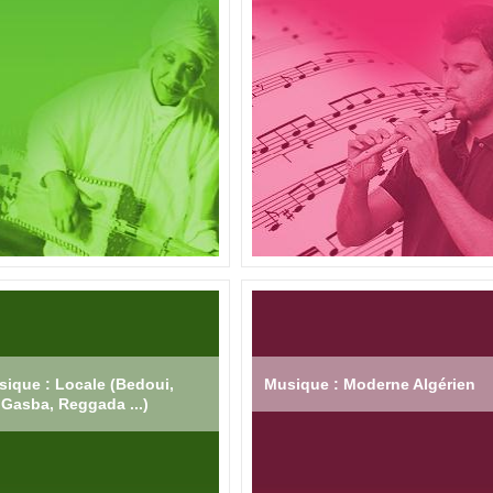
ique : Locale (Bedoui,
Musique : Moderne Algérien
Gasba, Reggada ...)