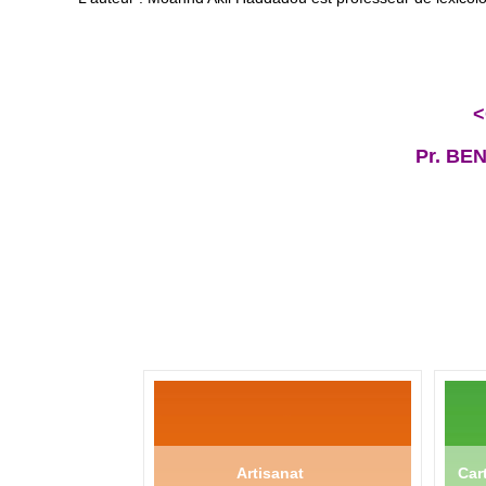
<
Pr. BE
Artisanat
Cart