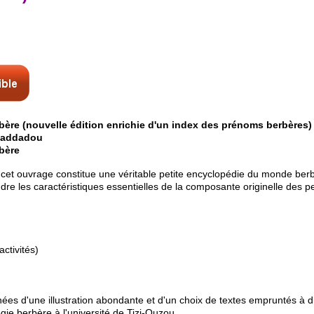
rbère (nouvelle édition enrichie d'un index des prénoms berbères)
 Haddadou
rbère
et ouvrage constitue une véritable petite encyclopédie du monde ber
re les caractéristiques essentielles de la composante originelle des 
activités)
ées d'une illustration abondante et d'un choix de textes empruntés à 
ie berbère à l'université de Tizi-Ouzou.