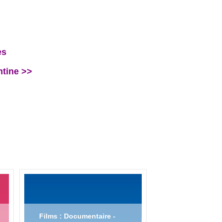
ès
tine >>
Films : Documentaire -