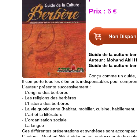
Prix :
6 €
Guide de la culture be
Auteur : Mohand Akli
Guide de la culture be
Conçu comme un guide, c
Il comporte tous les éléments indispensables pour comprend
L'auteur présente successivement :
- L'origine des berbères
- Les religions des berbères
- L'histoire des berbères
- La vie quotidienne (habitat, mobilier, cuisine, habillement, 
- L'art et la littérature
- L'organisation sociale
- La langue
Ces différentes présentations et synthèses sont accompagn
L'auteur : Moahnd Akli Haddadou est professeur de lexicolog