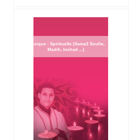
Musique : Spirituelle (Sama3 Soufie,
Madih, Inchad ...)