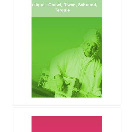
Musique : Gnawi, Diwan, Sahraoui,
Terguie