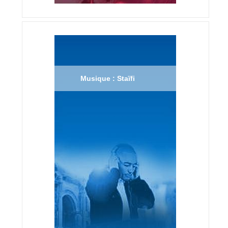
Musique : Staïfi