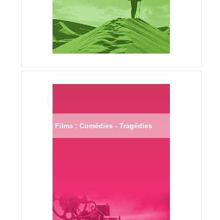
Films : Comédies - Tragédies