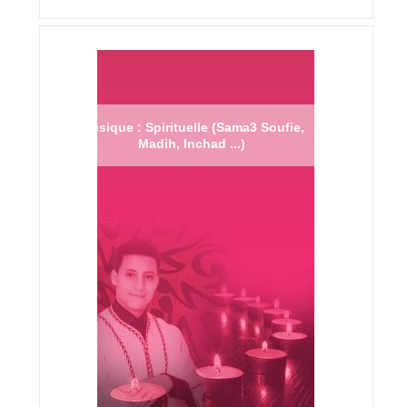
Musique : Spirituelle (Sama3 Soufie,
Madih, Inchad ...)