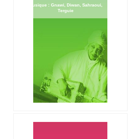
Musique : Gnawi, Diwan, Sahraoui,
Terguie