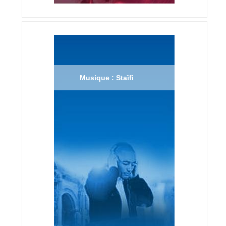
Musique : Staïfi