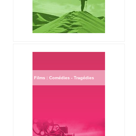
Films : Comédies - Tragédies