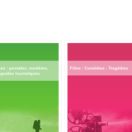
es : postales, routières,
Films : Comédies - Tragédies
guides touristiques