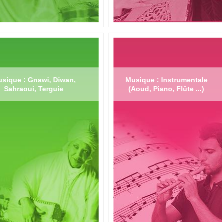
sique : Gnawi, Diwan,
Musique : Instrumentale
Sahraoui, Terguie
(Aoud, Piano, Flûte ...)