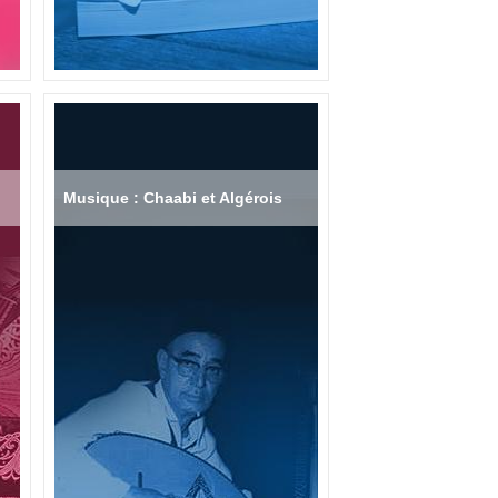
Musique : Chaabi et Algérois