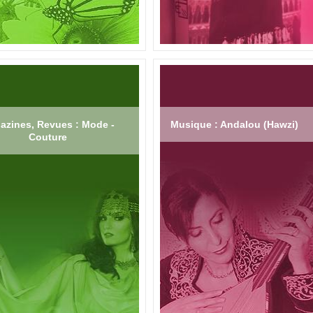
azines, Revues : Mode -
Musique : Andalou (Hawzi)
Couture