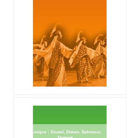
Musique : Gnawi, Diwan, Sahraoui,
Terguie