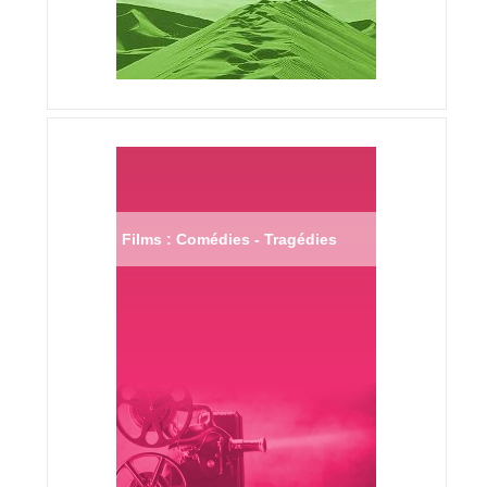
Films : Comédies - Tragédies