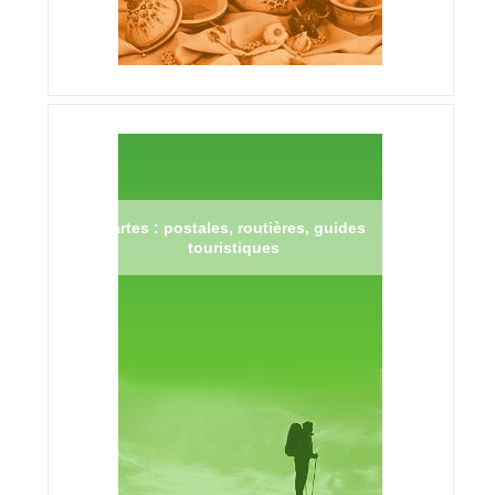
Cartes : postales, routières, guides
touristiques