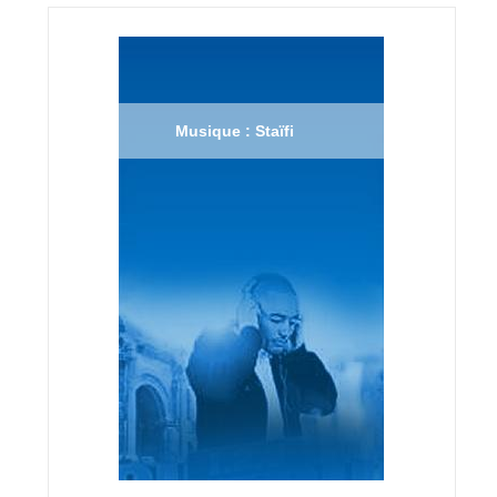
Musique : Staïfi