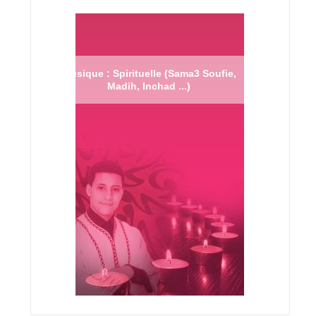
Musique : Spirituelle (Sama3 Soufie,
Madih, Inchad ...)