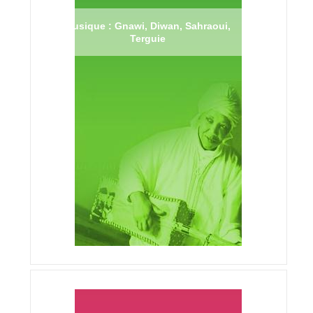
Musique : Gnawi, Diwan, Sahraoui,
Terguie