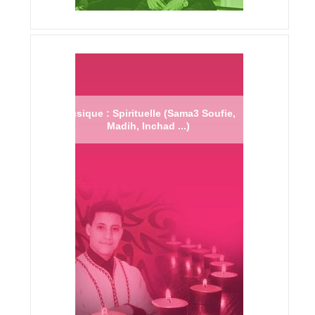
Musique : Spirituelle (Sama3 Soufie,
Madih, Inchad ...)