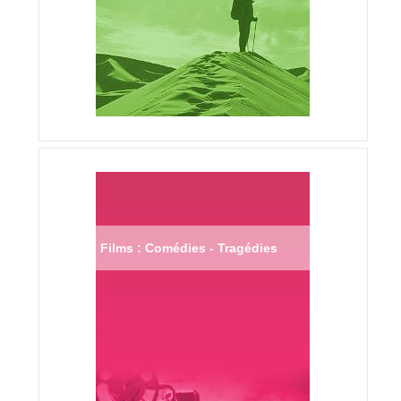
Films : Comédies - Tragédies