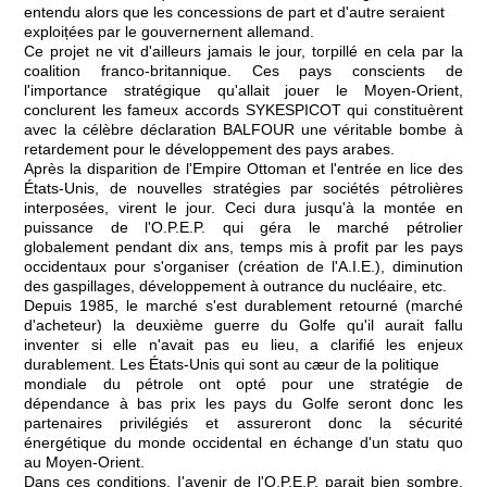
entendu alors que les concessions de part et d'autre seraient
exploițées par le gouvernernent allemand.
Ce projet ne vit d'ailleurs jamais le jour, torpillé en cela par la
coalition franco-britannique. Ces pays conscients de
l'importance stratégique qu'allait jouer le Moyen-Orient,
conclurent les fameux accords SYKESPICOT qui constituèrent
avec la célèbre déclaration BALFOUR une véritable bombe à
retardement pour le développement des pays arabes.
Après la disparition de l'Empire Ottoman et l'entrée en lice des
États-Unis, de nouvelles stratégies par sociétés pétrolières
interposées, virent le jour. Ceci dura jusqu'à la montée en
puissance de l'O.P.E.P. qui géra le marché pétrolier
globalement pendant dix ans, temps mis à profit par les pays
occidentaux pour s'organiser (création de l'A.I.E.), diminution
des gaspillages, développement à outrance du nucléaire, etc.
Depuis 1985, le marché s'est durablement retourné (marché
d'acheteur) la deuxième guerre du Golfe qu'il aurait fallu
inventer si elle n'avait pas eu lieu, a clarifié les enjeux
durablement. Les États-Unis qui sont au cæur de la politique
mondiale du pétrole ont opté pour une stratégie de
dépendance à bas prix les pays du Golfe seront donc les
partenaires privilégiés et assureront donc la sécurité
énergétique du monde occidental en échange d'un statu quo
au Moyen-Orient.
Dans ces conditions, I'avenir de l'O.P.E.P. parait bien sombre.