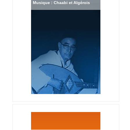
Musique : Chaabi et Algérois