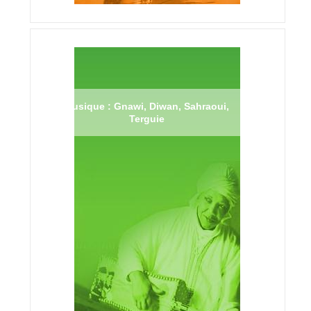
Musique : Gnawi, Diwan, Sahraoui,
Terguie