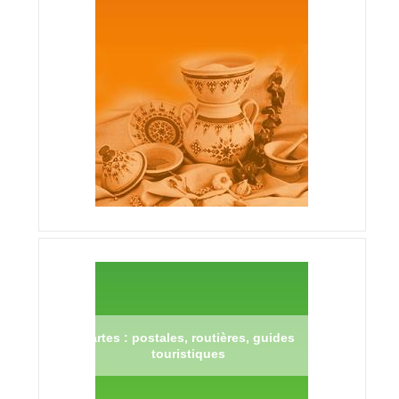
Cartes : postales, routières, guides
touristiques