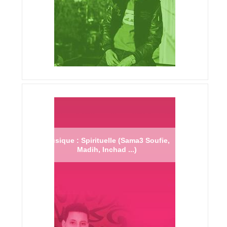
Musique : Spirituelle (Sama3 Soufie,
Madih, Inchad ...)