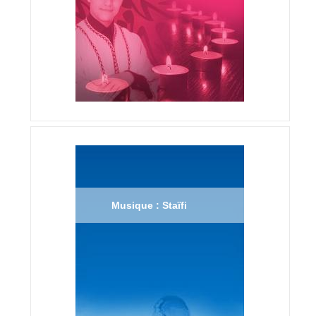
Musique : Staïfi