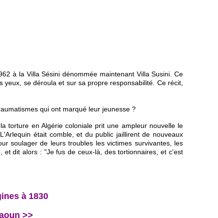
962 à la Villa Sésini dénommée maintenant Villa Susini. Ce
s yeux, se déroula et sur sa propre responsabilité. Ce récit,
raumatismes qui ont marqué leur jeunesse ?
 la torture en Algérie coloniale prit une ampleur nouvelle le
L'Arlequin était comble, et du public jaillirent de nouveaux
our soulager de leurs troubles les victimes survivantes, les
 dit alors : "Je fus de ceux-là, des tortionnaires, et c'est
gines à 1830
raoun >>