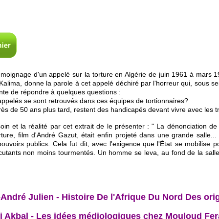
moignage d'un appelé sur la torture en Algérie de juin 1961 à mars 1
l Kalima, donne la parole à cet appelé déchiré par l'horreur qui, sous se
nte de répondre à quelques questions :
pelés se sont retrouvés dans ces équipes de tortionnaires?
 de 50 ans plus tard, restent des handicapés devant vivre avec les t
oin et la réalité par cet extrait de le présenter : " La dénonciation de
rture, film d'André Gazut, était enfin projeté dans une grande salle... 
uvoirs publics. Cela fut dit, avec l'exigence que l'État se mobilise p
utants non moins tourmentés. Un homme se leva, au fond de la salle, et
André Julien - Histoire De l'Afrique Du Nord Des ori
 Akbal - Les idées médiologiques chez Mouloud Fe