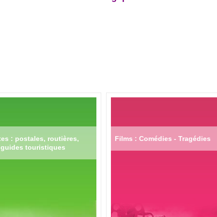
es : postales, routières,
Films : Comédies - Tragédies
guides touristiques