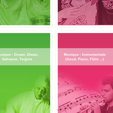
sique : Gnawi, Diwan,
Musique : Instrumentale
Sahraoui, Terguie
(Aoud, Piano, Flûte ...)