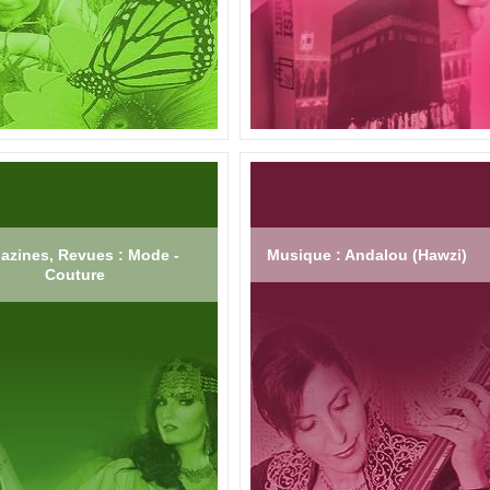
azines, Revues : Mode -
Musique : Andalou (Hawzi)
Couture