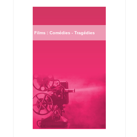
Films : Comédies - Tragédies