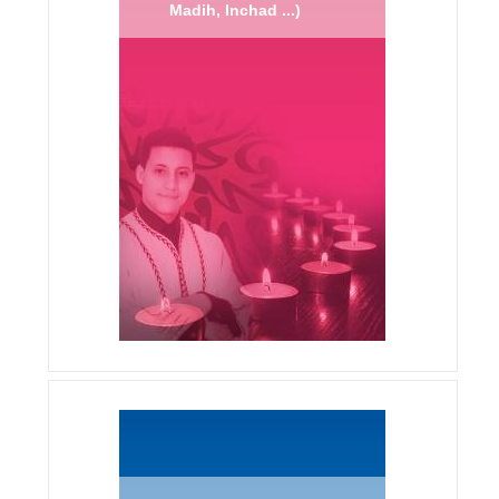
Madih, Inchad ...)