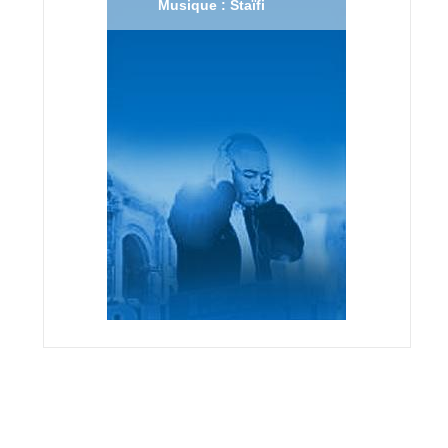
Musique : Staïfi