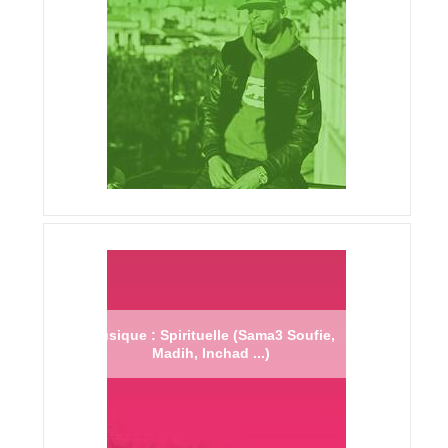
Musique : Spirituelle (Sama3 Soufie,
Madih, Inchad ...)