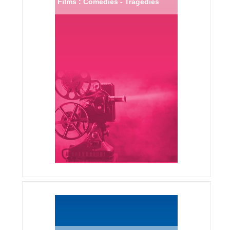
Films : Comédies - Tragédies