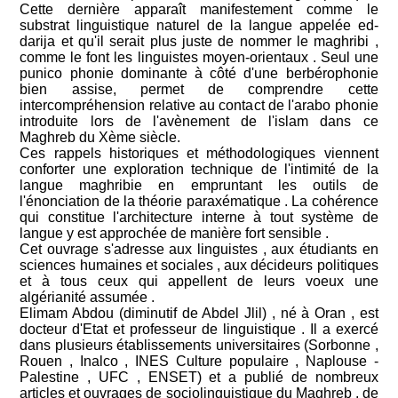
Cette dernière apparaît manifestement comme le
substrat linguistique naturel de la langue appelée ed-
darija et qu'il serait plus juste de nommer le maghribi ,
comme le font les linguistes moyen-orientaux . Seul une
punico phonie dominante à côté d'une berbérophonie
bien assise, permet de comprendre cette
intercompréhension relative au contact de l'arabo phonie
introduite lors de l'avènement de l'islam dans ce
Maghreb du Xème siècle.
Ces rappels historiques et méthodologiques viennent
conforter une exploration technique de l'intimité de la
langue maghribie en empruntant les outils de
l'énonciation de la théorie paraxématique . La cohérence
qui constitue l'architecture interne à tout système de
langue y est approchée de manière fort sensible .
Cet ouvrage s'adresse aux linguistes , aux étudiants en
sciences humaines et sociales , aux décideurs politiques
et à tous ceux qui appellent de leurs voeux une
algérianité assumée .
Elimam Abdou (diminutif de Abdel Jlil) , né à Oran , est
docteur d'Etat et professeur de linguistique . Il a exercé
dans plusieurs établissements universitaires (Sorbonne ,
Rouen , Inalco , INES Culture populaire , Naplouse -
Palestine , UFC , ENSET) et a publié de nombreux
articles et ouvrages de sociolinguistique du Maghreb , de