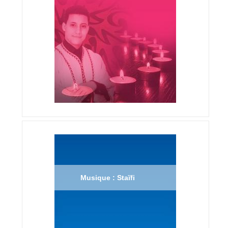
Musique : Staïfi