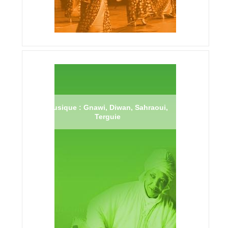
Musique : Gnawi, Diwan, Sahraoui,
Terguie