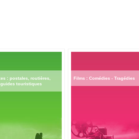
es : postales, routières,
Films : Comédies - Tragédies
guides touristiques