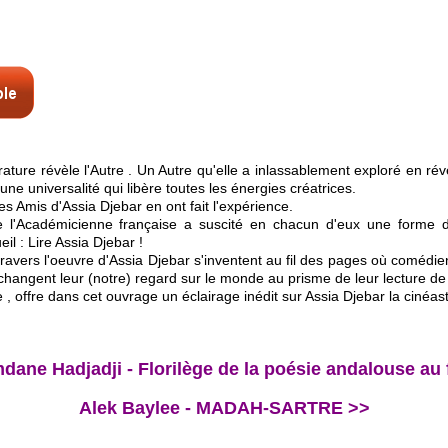
térature révèle l'Autre . Un Autre qu'elle a inlassablement exploré en 
ne universalité qui libère toutes les énergies créatrices.
 Amis d'Assia Djebar en ont fait l'expérience.
e l'Académicienne française a suscité en chacun d'eux une forme d'ex
il : Lire Assia Djebar !
ravers l'oeuvre d'Assia Djebar s'inventent au fil des pages où comédien ,
changent leur (notre) regard sur le monde au prisme de leur lecture de 
, offre dans cet ouvrage un éclairage inédit sur Assia Djebar la cinéast
ane Hadjadji - Florilège de la poésie andalouse au
Alek Baylee - MADAH-SARTRE >>