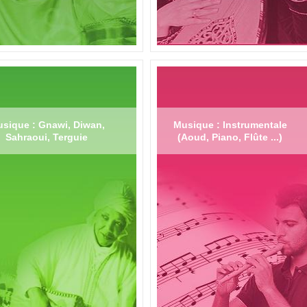
sique : Gnawi, Diwan,
Musique : Instrumentale
Sahraoui, Terguie
(Aoud, Piano, Flûte ...)