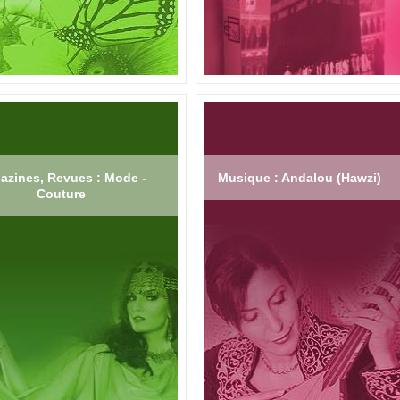
azines, Revues : Mode -
Musique : Andalou (Hawzi)
Couture