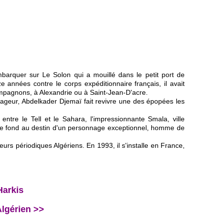
mbarquer sur Le Solon qui a mouillé dans le petit port de
années contre le corps expéditionnaire français, il avait
ompagnons, à Alexandrie ou à Saint-Jean-D'acre.
voyageur, Abdelkader Djemaï fait revivre une des épopées les
 entre le Tell et le Sahara, l'impressionnante Smala, ville
ile de fond au destin d'un personnage exceptionnel, homme de
urs périodiques Algériens. En 1993, il s'installe en France,
Harkis
Algérien >>