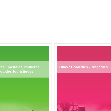
es : postales, routières,
Films : Comédies - Tragédies
guides touristiques