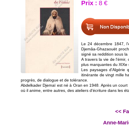
Prix :
8 €
Le 24 décembre 1847, l'é
Djemâa-Ghazaouët proche d
signé sa reddition sous l
A travers la vie de l'émir
plus marquantes du XIXe s
Les paysages d'Algérie qu
itinérante de vingt mille 
progrès, de dialogue et de tolérance.
Abdelkader Djemaï est né à Oran en 1948. Après un court pas
où il anime, entre autres, des ateliers d'écriture dans les é
<< Fa
Anne-Marie