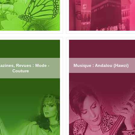
azines, Revues : Mode -
Musique : Andalou (Hawzi)
Couture