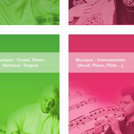
sique : Gnawi, Diwan,
Musique : Instrumentale
Sahraoui, Terguie
(Aoud, Piano, Flûte ...)