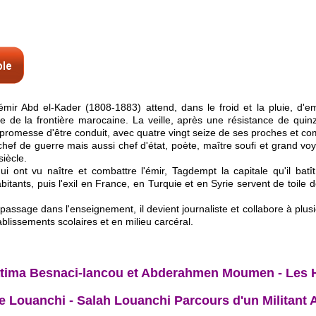
mir Abd el-Kader (1808-1883) attend, dans le froid et la pluie, d'e
e la frontière marocaine. La veille, après une résistance de quinze 
a promesse d'être conduit, avec quatre vingt seize de ses proches et c
, chef de guerre mais aussi chef d'état, poète, maître soufi et grand 
iècle.
i ont vu naître et combattre l'émir, Tagdempt la capitale qu'il batît
habitants, puis l'exil en France, en Turquie et en Syrie servent de to
sage dans l'enseignement, il devient journaliste et collabore à plusie
tablissements scolaires et en milieu carcéral.
tima Besnaci-lancou et Abderahmen Moumen - Les 
 Louanchi - Salah Louanchi Parcours d'un Militant 