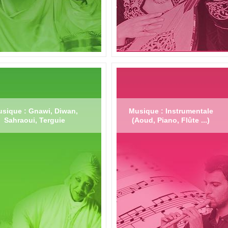
sique : Gnawi, Diwan,
Musique : Instrumentale
Sahraoui, Terguie
(Aoud, Piano, Flûte ...)