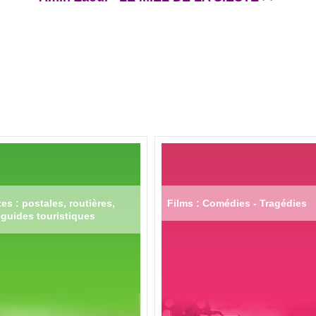
es : postales, routières,
Films : Comédies - Tragédies
guides touristiques