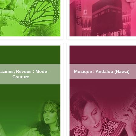
azines, Revues : Mode -
Musique : Andalou (Hawzi)
Couture