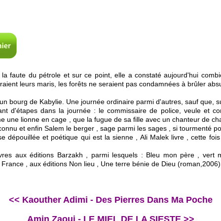
e la faute du pétrole et sur ce point, elle a constaté aujourd'hui com
ient leurs maris, les forêts ne seraient pas condamnées à brûler abs
un bourg de Kabylie. Une journée ordinaire parmi d'autres, sauf que, su
nt d'étapes dans la journée : le commissaire de police, veule et co
 une lionne en cage , que la fugue de sa fille avec un chanteur de ch
connu et enfin Salem le berger , sage parmi les sages , si tourmenté po
dépouillée et poétique qui est la sienne , Ali Malek livre , cette fois 
livres aux éditions Barzakh , parmi lesquels : Bleu mon père , vert
rance , aux éditions Non lieu , Une terre bénie de Dieu (roman,2006)
<< Kaouther Adimi - Des Pierres Dans Ma Poche
Amin Zaoui - LE MIEL DE LA SIESTE >>