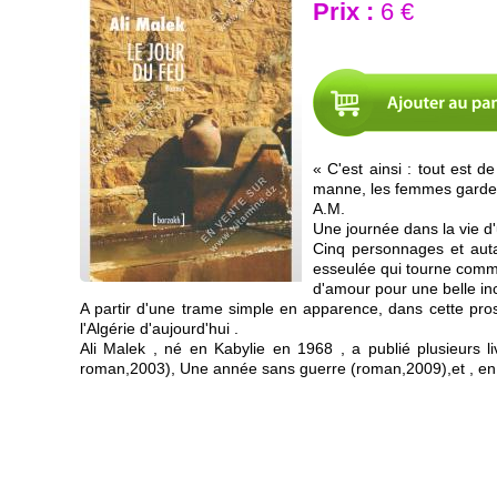
Prix :
6 €
« C'est ainsi : tout est d
manne, les femmes gardera
A.M.
Une journée dans la vie d'
Cinq personnages et auta
esseulée qui tourne comme
d'amour pour une belle in
A partir d'une trame simple en apparence, dans cette prose 
l'Algérie d'aujourd'hui .
Ali Malek , né en Kabylie en 1968 , a publié plusieurs 
roman,2003), Une année sans guerre (roman,2009),et , en F