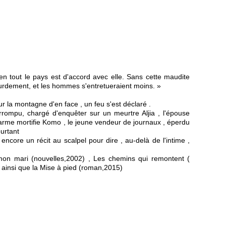
bien tout le pays est d'accord avec elle. Sans cette maudite
urdement, et les hommes s'entretueraient moins. »
r la montagne d'en face , un feu s'est déclaré .
rrompu, chargé d'enquêter sur un meurtre Aljia , l'épouse
arme mortifie Komo , le jeune vendeur de journaux , éperdu
urtant
encore un récit au scalpel pour dire , au-delà de l'intime ,
 mon mari (nouvelles,2002) , Les chemins qui remontent (
 ainsi que la Mise à pied (roman,2015)