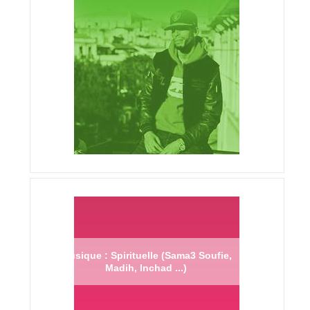
Musique : Spirituelle (Sama3 Soufie,
Madih, Inchad ...)