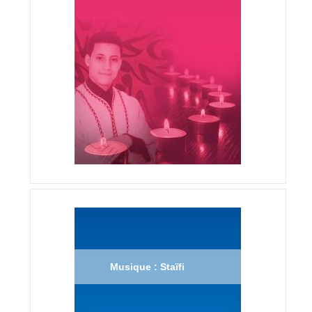
Musique : Staïfi