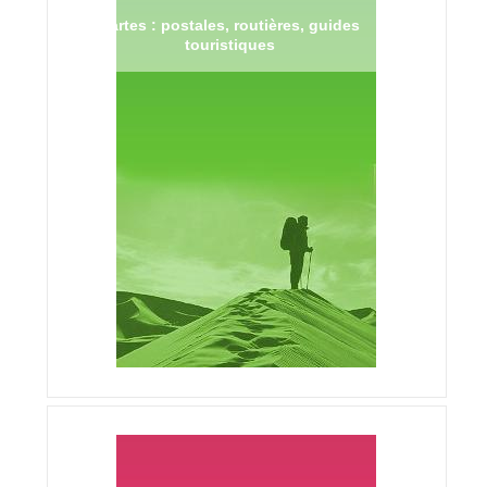
Cartes : postales, routières, guides
touristiques