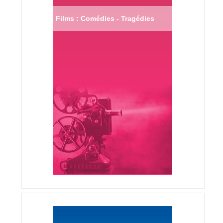
Films : Comédies - Tragédies