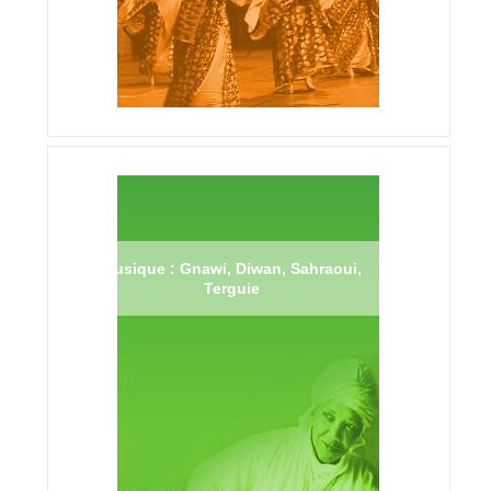
Musique : Gnawi, Diwan, Sahraoui,
Terguie