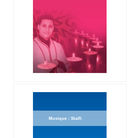
Musique : Staïfi