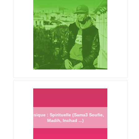
Musique : Spirituelle (Sama3 Soufie,
Madih, Inchad ...)