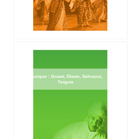
Musique : Gnawi, Diwan, Sahraoui,
Terguie