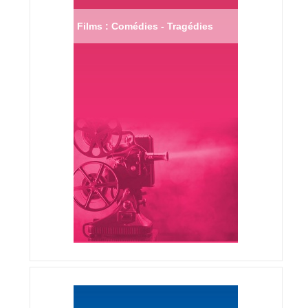
Films : Comédies - Tragédies