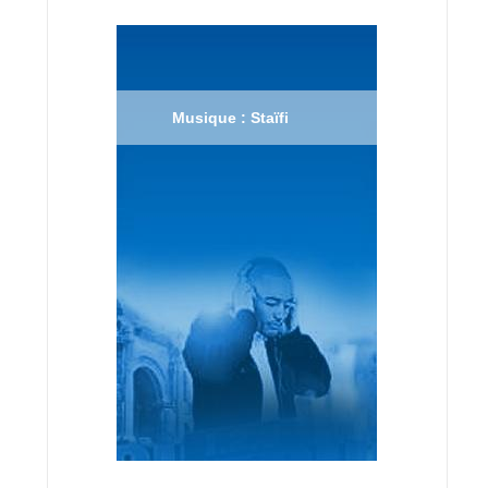
Musique : Staïfi