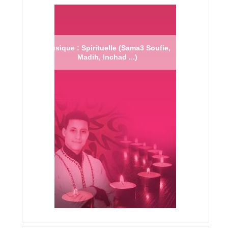
Musique : Spirituelle (Sama3 Soufie,
Madih, Inchad ...)