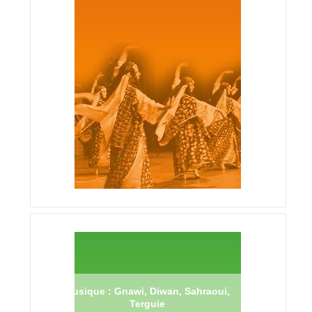
Musique : Gnawi, Diwan, Sahraoui,
Terguie