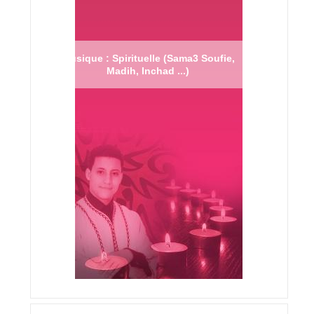
Musique : Spirituelle (Sama3 Soufie,
Madih, Inchad ...)