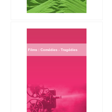
Films : Comédies - Tragédies