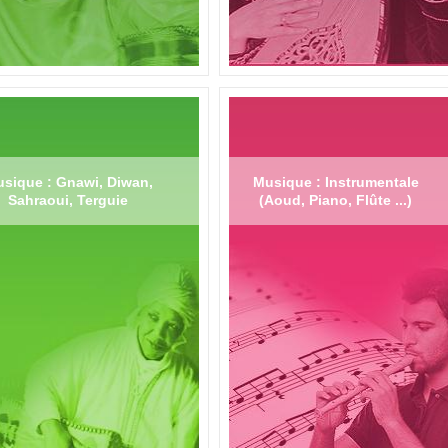
sique : Gnawi, Diwan,
Musique : Instrumentale
Sahraoui, Terguie
(Aoud, Piano, Flûte ...)