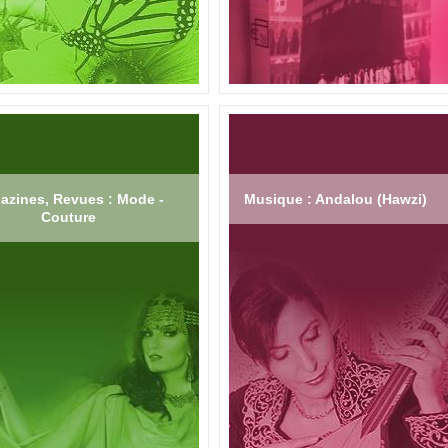
azines, Revues : Mode -
Musique : Andalou (Hawzi)
Couture