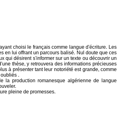
ayant choisi le français comme langue d'écriture. Les
s en lui offrant un parcours balisé. Nul doute que ces
x qui désirent s'informer sur un texte ou découvrir un
d'une thèse, y retrouvera des informations précieuses
lus à présenter tant leur notoriété est grande, comme
oubliés .
é de la production romanesque algérienne de langue
ouveler.
ature pleine de promesses.