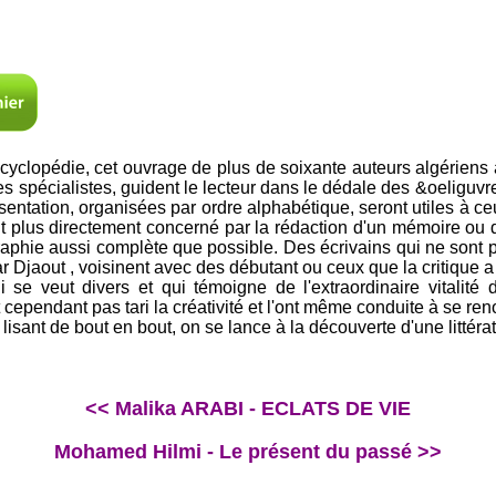
ncyclopédie, cet ouvrage de plus de soixante auteurs algériens 
es spécialistes, guident le lecteur dans le dédale des &oeliguvre
ntation, organisées par ordre alphabétique, seront utiles à ceu
nt plus directement concerné par la rédaction d'un mémoire ou 
raphie aussi complète que possible. Des écrivains qui ne sont p
jaout , voisinent avec des débutant ou ceux que la critique a 
 se veut divers et qui témoigne de l'extraordinaire vitalit
cependant pas tari la créativité et l'ont même conduite à se ren
 lisant de bout en bout, on se lance à la découverte d'une littér
<< Malika ARABI - ECLATS DE VIE
Mohamed Hilmi - Le présent du passé >>