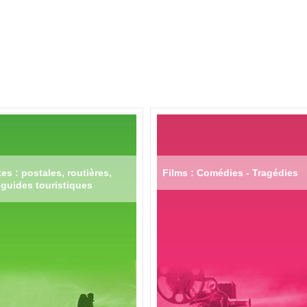
es : postales, routières,
Films : Comédies - Tragédies
guides touristiques