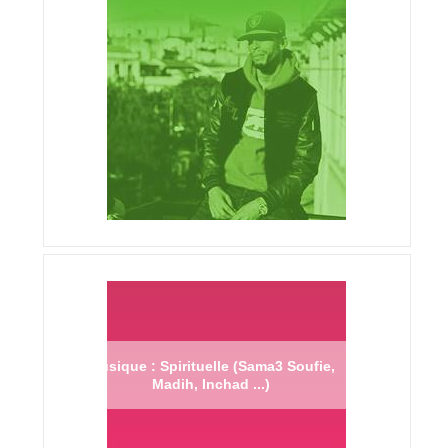
Musique : Spirituelle (Sama3 Soufie,
Madih, Inchad ...)