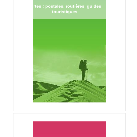
Cartes : postales, routières, guides
touristiques