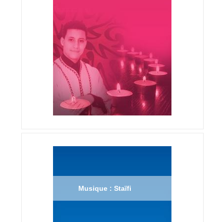
Musique : Staïfi