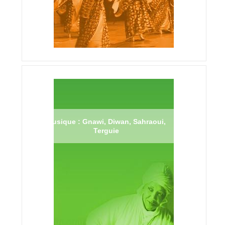
Musique : Gnawi, Diwan, Sahraoui,
Terguie