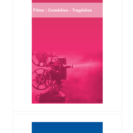
Films : Comédies - Tragédies