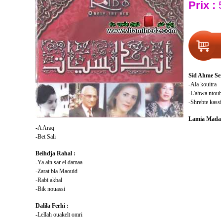
Prix :
Sid Ahme Ser
-Ala kouitra
-L'ahwa ntou
-Shrebte kass
Lamia Madan
-A Araq
-Bet Sali
Beihdja Rahal :
-Ya ain sar el damaa
-Zarat bla Maouid
-Rabi akbal
-Bik nouassi
Dalila Ferhi :
-Lellah ouakelt omri