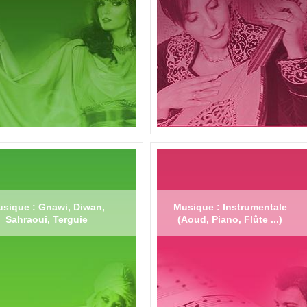
sique : Gnawi, Diwan,
Musique : Instrumentale
Sahraoui, Terguie
(Aoud, Piano, Flûte ...)