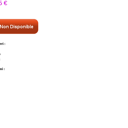
5 €
ri :
b
i
i :