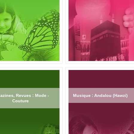
azines, Revues : Mode -
Musique : Andalou (Hawzi)
Couture