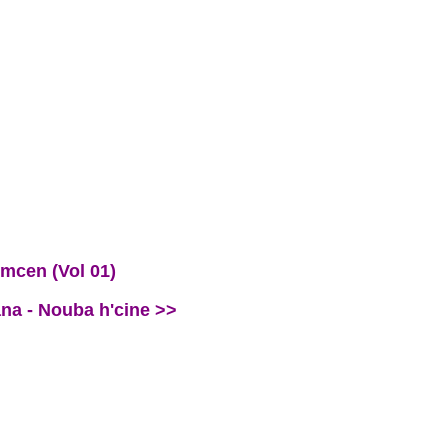
emcen (Vol 01)
ana - Nouba h'cine >>