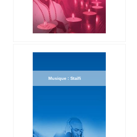
Musique : Staïfi