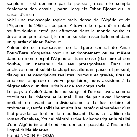
scriptum , est dominée par la poésie , mais elle compte
également des essais , parmi lesquels Tahar Djaout ou La
raison d'un cri.
Voici une radioscopie rapide mais dense de l'Algérie et de
l'Algérien, de 1962 à nos jours. A travers le regard d'un enfant
souffre-douleur entré par effraction dans le monde adulte et
devenu un père absent, le roman se situe essentiellement dans
un quartier d'Alger, Belcourt.
Autour de ce microcosme de la figure central de Amar
Boum'Bara s'organise tout un environnement où se mêlent
dans un même esprit l'Algérie en train de se (dé) faire et son
double, un narrateur de ses protagonistes. Dans un
enchevêtrement subtil de chapitres alternant passé et présent,
dialogues et descriptions réalistes, humour et gravité, rires et
émotions, emphase et verve populaires, nous assistons à la
dégradation d'un tissu urbain et de son corps social.
Le pays a évolué dans le mensonge et l'erreur, avec comme
corollaires la violence et le mal. Il va de pair avec l'homme
mettant en avant un individualisme à la fois solaire et
ombrageux, tantôt solidaire et altruiste, tantôt quémandeur d'un
Etat-providence tout en le maudissant. Dans la tradition du
roman d'analyse, Youcel Mérabi arrive à diagnostiquer la réalité
d'une Algérie ingérable où tout demeure possible, à l'instar de
l'imprévisible Algérien.
Hamid NACER-KHODJA