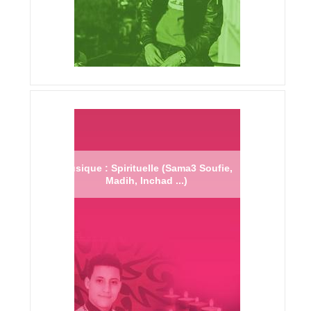
Musique : Spirituelle (Sama3 Soufie,
Madih, Inchad ...)