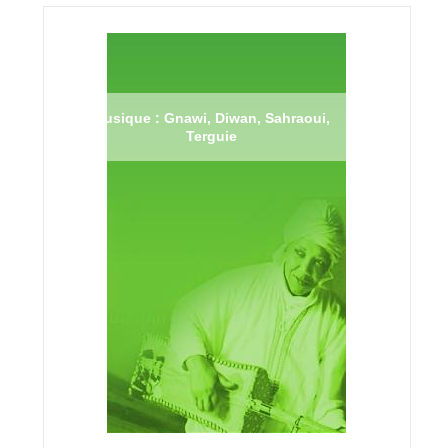
Musique : Gnawi, Diwan, Sahraoui,
Terguie