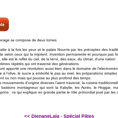
ouvrage se compose de deux tomes
latte à la fois les yeux et le palais Nourrie par les préceptes des tradit
tte selon ceux qui la mijotent. Invention permanente et pourquoi pas fo
elle est le reflet du ciel, de la terre, des eaux, du climat, d'une nation .
intimes répétés qui ont traversé des générations.
nt apporté une révolution aussi bien dans le domaine de l'électroména
e à l'olive, le sucre a emboîté le pas au miel, les préparations simples b
ent ou non mais qui pousse au plus profond des temps.
es mouvements d'origine diverses l'aient traversé, la cuisine traditionn
astions montagneux qui sont la Kabylie, les Aurès, le Hoggar, marq
prins : ce qui explique en grande partie le rôle primordial joué par les c
<< DjenaneLala - Spécial Pâtes