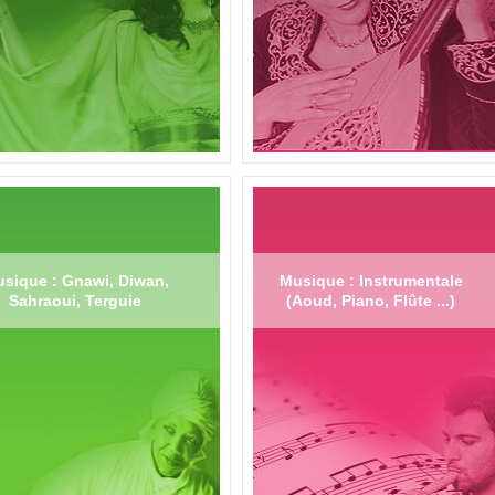
sique : Gnawi, Diwan,
Musique : Instrumentale
Sahraoui, Terguie
(Aoud, Piano, Flûte ...)