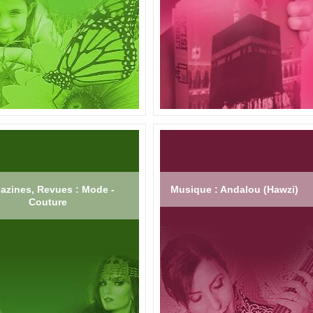
azines, Revues : Mode -
Musique : Andalou (Hawzi)
Couture