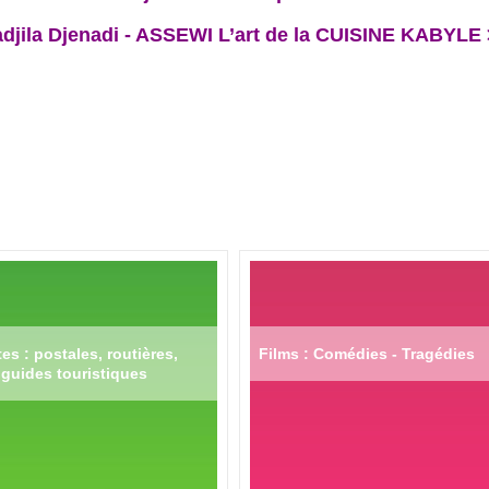
djila Djenadi - ASSEWI L’art de la CUISINE KABYLE
es : postales, routières,
Films : Comédies - Tragédies
guides touristiques