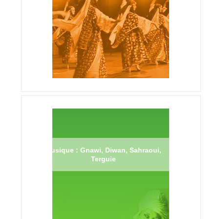
Musique : Gnawi, Diwan, Sahraoui,
Terguie