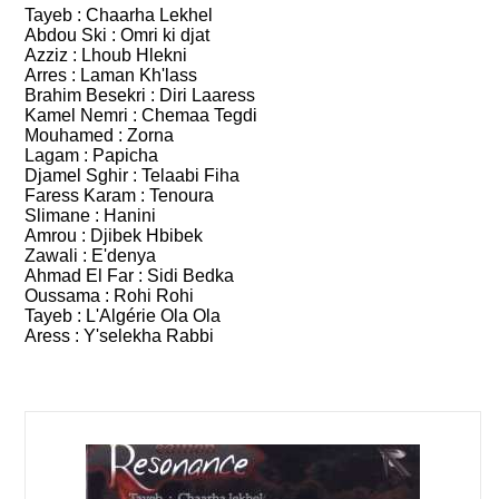
Tayeb : Chaarha Lekhel
Abdou Ski : Omri ki djat
Azziz : Lhoub Hlekni
Arres : Laman Kh'lass
Brahim Besekri : Diri Laaress
Kamel Nemri : Chemaa Tegdi
Mouhamed : Zorna
Lagam : Papicha
Djamel Sghir : Telaabi Fiha
Faress Karam : Tenoura
Slimane : Hanini
Amrou : Djibek Hbibek
Zawali : E'denya
Ahmad El Far : Sidi Bedka
Oussama : Rohi Rohi
Tayeb : L'Algérie Ola Ola
Aress : Y'selekha Rabbi