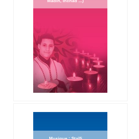
Madih, Inchad ...)
Musique : Staïfi