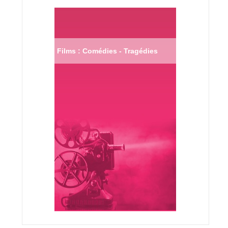
Films : Comédies - Tragédies