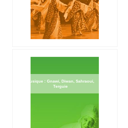
Musique : Gnawi, Diwan, Sahraoui,
Terguie