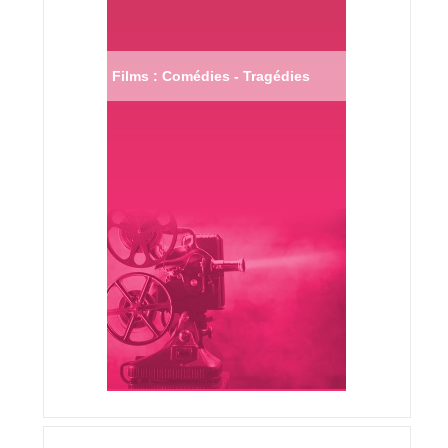
Films : Comédies - Tragédies