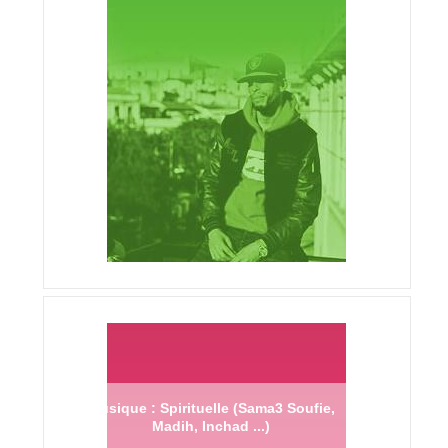
Musique : Spirituelle (Sama3 Soufie,
Madih, Inchad ...)