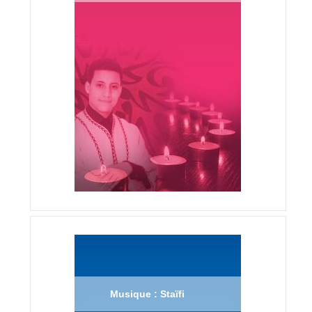
Musique : Staïfi