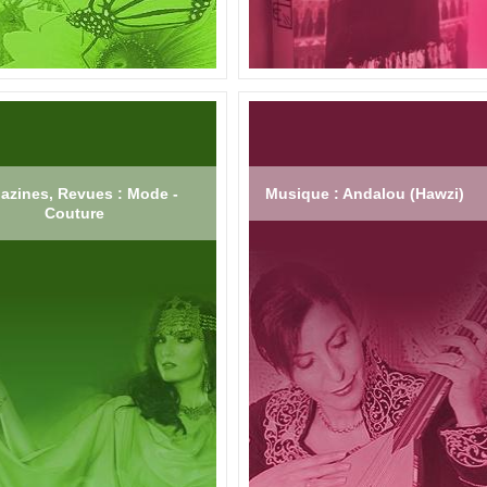
azines, Revues : Mode -
Musique : Andalou (Hawzi)
Couture