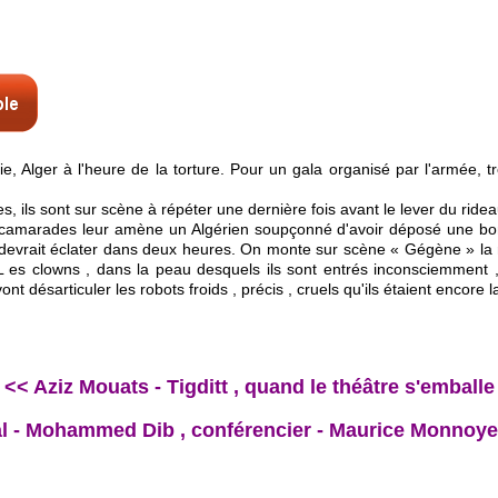
e, Alger à l'heure de la torture. Pour un gala organisé par l'armée, tr
, ils sont sur scène à répéter une dernière fois avant le lever du ridea
 camarades leur amène un Algérien soupçonné d'avoir déposé une bombe d
devrait éclater dans deux heures. On monte sur scène « Gégène » la 
L es clowns , dans la peau desquels ils sont entrés inconsciemment ,
nt désarticuler les robots froids , précis , cruels qu'ils étaient encore la
<< Aziz Mouats - Tigditt , quand le théâtre s'emballe
l - Mohammed Dib , conférencier - Maurice Monnoye