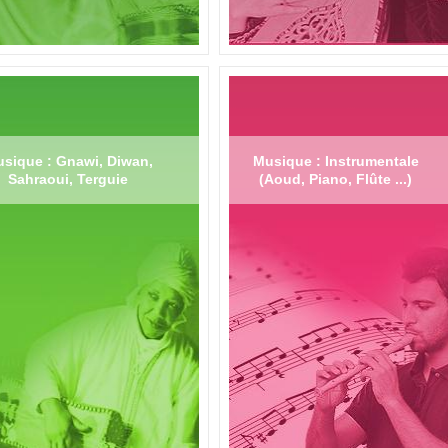
sique : Gnawi, Diwan,
Musique : Instrumentale
Sahraoui, Terguie
(Aoud, Piano, Flûte ...)