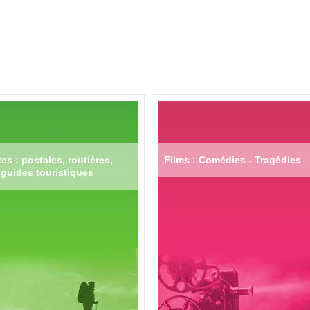
es : postales, routières,
Films : Comédies - Tragédies
guides touristiques