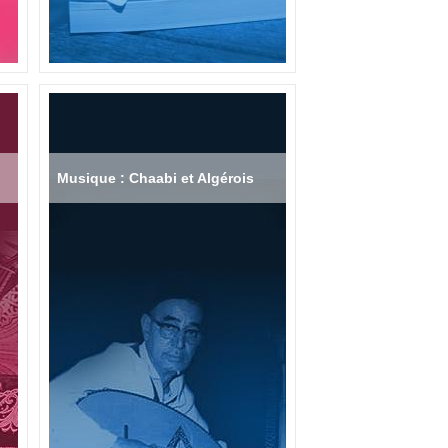
Musique : Chaabi et Algérois