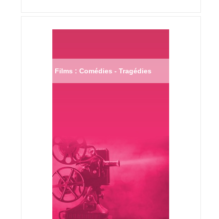
Films : Comédies - Tragédies