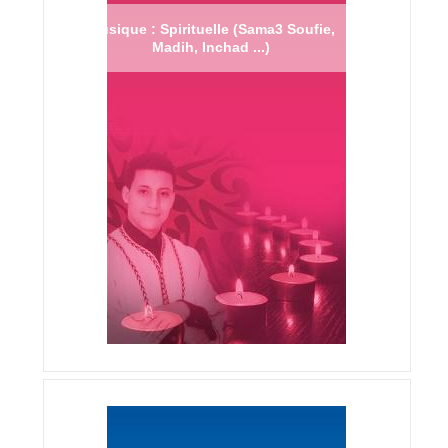
Musique : Spirituelle (Sama3 Soufie,
Madih, Inchad ...)