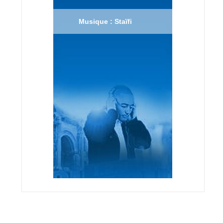
Musique : Staïfi