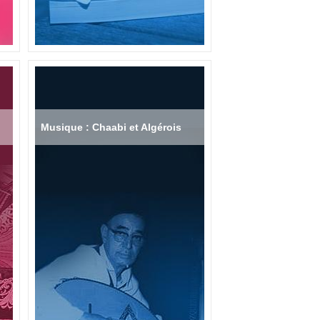
Musique : Chaabi et Algérois