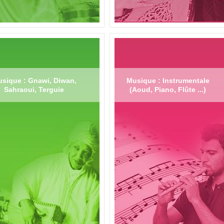
sique : Gnawi, Diwan,
Musique : Instrumentale
Sahraoui, Terguie
(Aoud, Piano, Flûte ...)