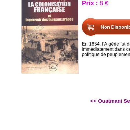
Prix :
8 €
En 1834, l'Algérie fut 
immédiatement dans cett
politique de peuplement
<< Ouatmani Set