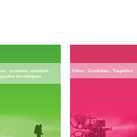
es : postales, routières,
Films : Comédies - Tragédies
guides touristiques