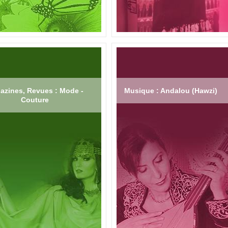
azines, Revues : Mode -
Musique : Andalou (Hawzi)
Couture