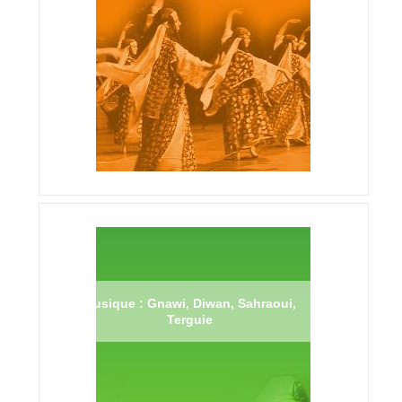
Musique : Gnawi, Diwan, Sahraoui,
Terguie