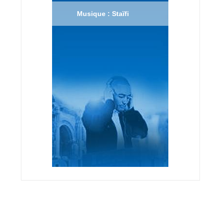
Musique : Staïfi