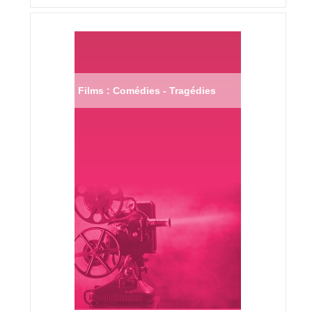
Films : Comédies - Tragédies