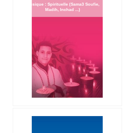
Musique : Spirituelle (Sama3 Soufie,
Madih, Inchad ...)