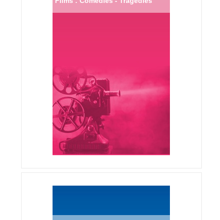
Films : Comédies - Tragédies