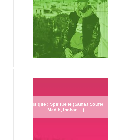
Musique : Spirituelle (Sama3 Soufie,
Madih, Inchad ...)