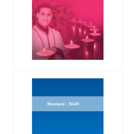
Musique : Staïfi