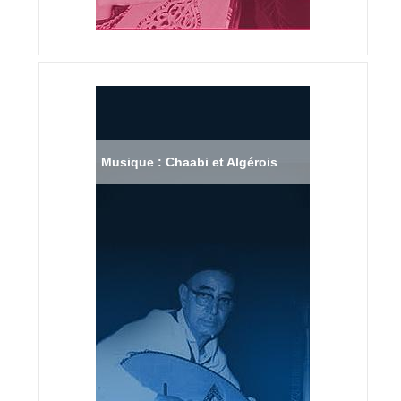
Musique : Chaabi et Algérois