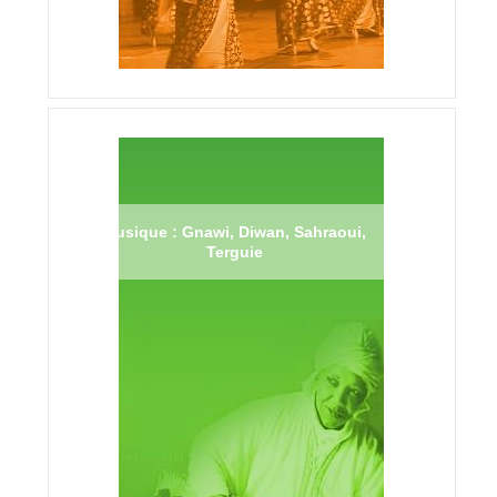
Musique : Gnawi, Diwan, Sahraoui,
Terguie