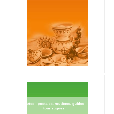
Cartes : postales, routières, guides
touristiques