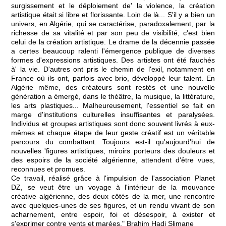
surgissement et le déploiement de' la violence, la création
artistique était si libre et florissante. Loin de là... S'il y a bien un
univers, en Algérie, qui se caractérise, paradoxalement, par la
richesse de sa vitalité et par son peu de visibilité, c'est bien
celui de la création artistique. Le drame de la décennie passée
a certes beaucoup ralenti l'émergence publique de diverses
formes d'expressions artistiques. Des artistes ont été fauchés
à' la vie. D'autres ont pris le chemin de l'exil, notamment en
France où ils ont, parfois avec brio, développé leur talent. En
Algérie même, des créateurs sont restés et une nouvelle
génération a émergé, dans le théâtre, la musique, la littérature,
les arts plastiques... Malheureusement, l'essentiel se fait en
marge d'institutions culturelles insuffisantes et paralysées.
Individus et groupes artistiques sont donc souvent livrés à eux-
mêmes et chaque étape de leur geste créatif est un véritable
parcours du combattant. Toujours est-il qu'aujourd'hui de
nouvelles 'figures artistiques, miroirs porteurs des douleurs et
des espoirs de la société algérienne, attendent d'être vues,
reconnues et promues.
Ce travail, réalisé grâce à l'impulsion de l'association Planet
DZ, se veut être un voyage à l'intérieur de la mouvance
créative algérienne, des deux côtés de la mer, une rencontre
avec quelques-unes de ses figures, et un rendu vivant de son
acharnement, entre espoir, foi et désespoir, à exister et
s'exprimer contre vents et marées." Brahim Hadj Slimane