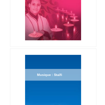
Musique : Staïfi