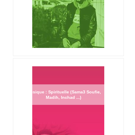
Musique : Spirituelle (Sama3 Soufie,
Madih, Inchad ...)