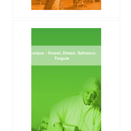
Musique : Gnawi, Diwan, Sahraoui,
Terguie