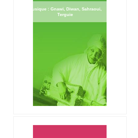
Musique : Gnawi, Diwan, Sahraoui,
Terguie