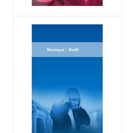
Musique : Staïfi