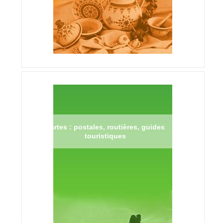
Cartes : postales, routières, guides
touristiques