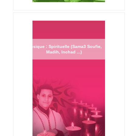
Musique : Spirituelle (Sama3 Soufie,
Madih, Inchad ...)