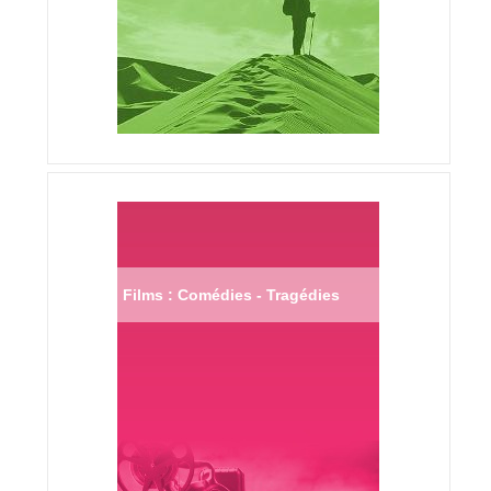
Films : Comédies - Tragédies