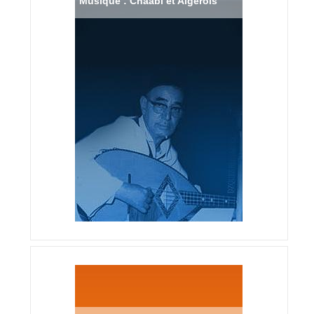
Musique : Chaabi et Algérois