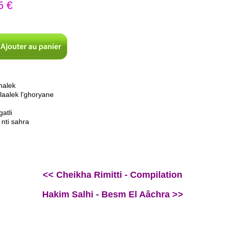
5 €
ihalek
laalek l'ghoryane
gatli
nti sahra
<< Cheikha Rimitti - Compilation
Hakim Salhi - Besm El Aâchra >>