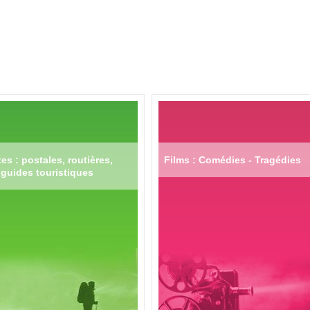
es : postales, routières,
Films : Comédies - Tragédies
guides touristiques