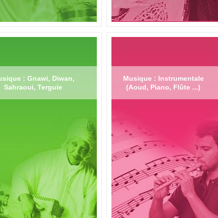
sique : Gnawi, Diwan,
Musique : Instrumentale
Sahraoui, Terguie
(Aoud, Piano, Flûte ...)