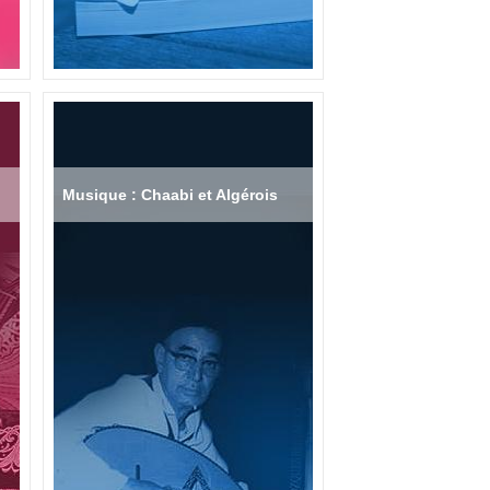
Musique : Chaabi et Algérois