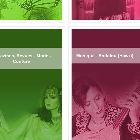
azines, Revues : Mode -
Musique : Andalou (Hawzi)
Couture