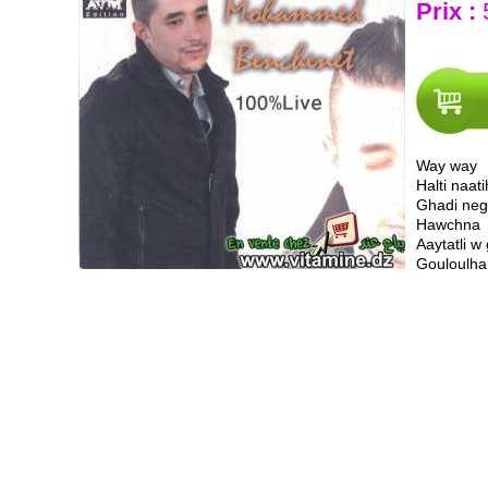
Prix :
Way way
Halti naat
Ghadi neg
Hawchna
Aaytatli w 
Gouloulha 