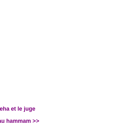
eha et le juge
a au hammam >>