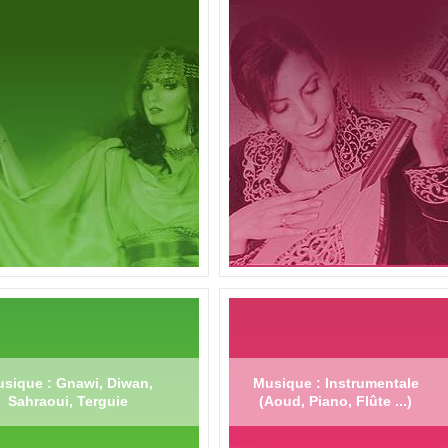
sique : Gnawi, Diwan,
Musique : Instrumentale
Sahraoui, Terguie
(Aoud, Piano, Flûte ...)