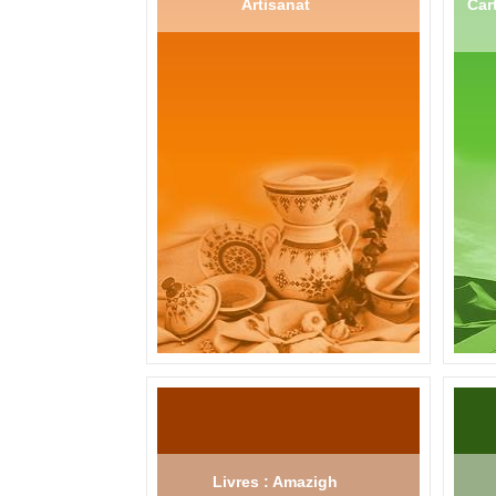
Artisanat
Cart
Livres : Amazigh