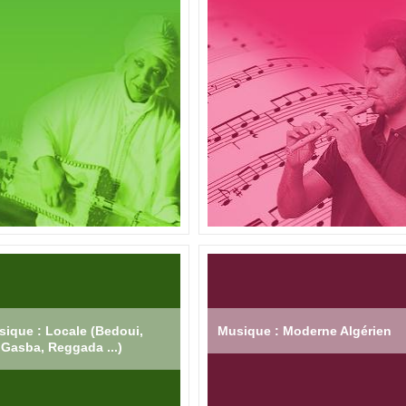
ique : Locale (Bedoui,
Musique : Moderne Algérien
Gasba, Reggada ...)