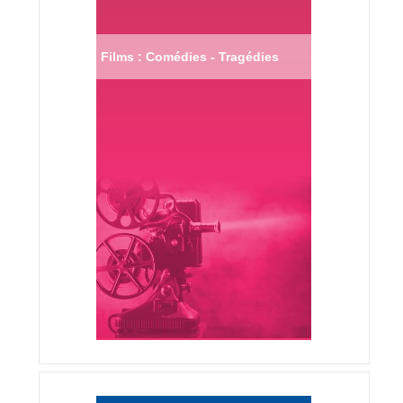
Films : Comédies - Tragédies