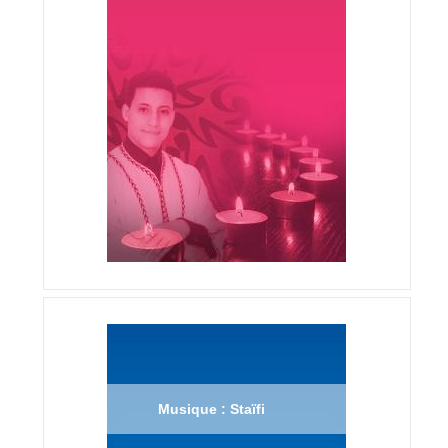
Musique : Staïfi