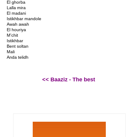
El ghorba
Lalla mira
El madani
Istikhbar mandole
Awah awah
El houriya
M'chit
Istikhbar
Bent soltan
Mali
Anda telidh
<< Baaziz - The best