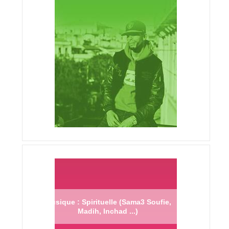
Musique : Spirituelle (Sama3 Soufie,
Madih, Inchad ...)