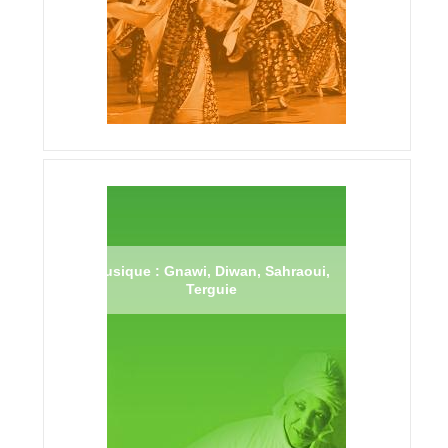
Musique : Gnawi, Diwan, Sahraoui,
Terguie