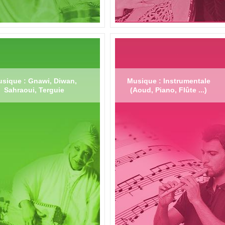
sique : Gnawi, Diwan,
Musique : Instrumentale
Sahraoui, Terguie
(Aoud, Piano, Flûte ...)