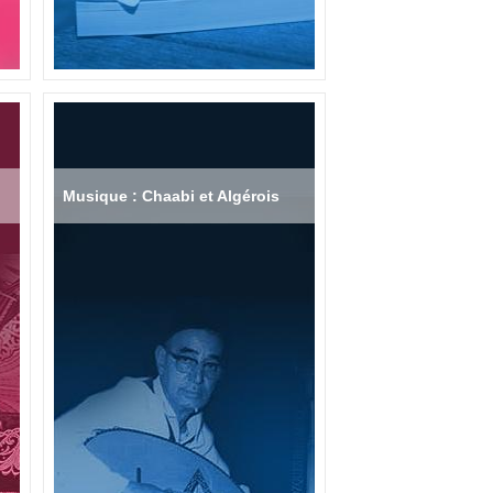
Musique : Chaabi et Algérois