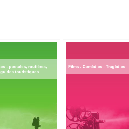
es : postales, routières,
Films : Comédies - Tragédies
guides touristiques