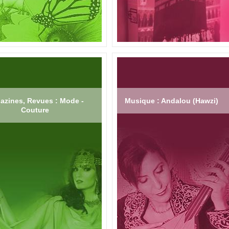
azines, Revues : Mode -
Musique : Andalou (Hawzi)
Couture