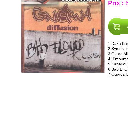
Prix :
5
1.Daka Ba
2.Syndikai
3.Chara Al
4.H'moume
5.Kabariou
6.Bab El O
7.Ouvrez l