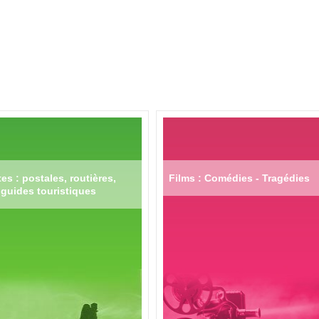
es : postales, routières,
Films : Comédies - Tragédies
guides touristiques