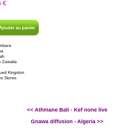
 €
mbara
na
lah
 Zawalia
ued Kingston
es Stores
<< Athmane Bali - Kef none live
Gnawa diffusion - Algeria >>