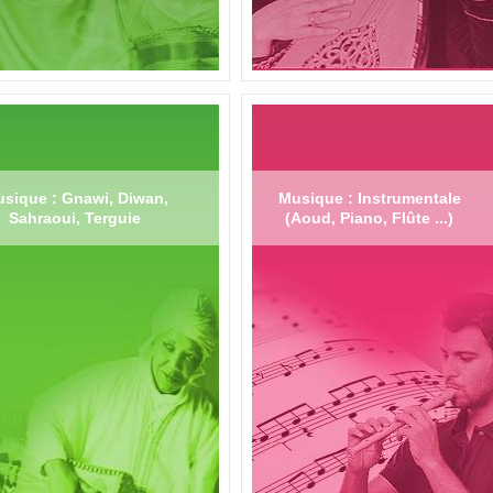
sique : Gnawi, Diwan,
Musique : Instrumentale
Sahraoui, Terguie
(Aoud, Piano, Flûte ...)