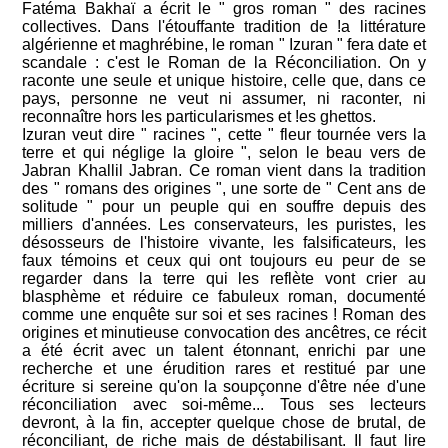
Fatéma Bakhaï a écrit le " gros roman " des racines
collectives. Dans l'étouffante tradition de !a littérature
algérienne et maghrébine, le roman " Izuran " fera date et
scandale : c'est le Roman de la Réconciliation. On y
raconte une seule et unique histoire, celle que, dans ce
pays, personne ne veut ni assumer, ni raconter, ni
reconnaître hors les particularismes et !es ghettos.
Izuran veut dire " racines ", cette " fleur tournée vers la
terre et qui néglige la gloire ", selon le beau vers de
Jabran Khallil Jabran. Ce roman vient dans la tradition
des " romans des origines ", une sorte de " Cent ans de
solitude " pour un peuple qui en souffre depuis des
milliers d'années. Les conservateurs, les puristes, les
désosseurs de l'histoire vivante, les falsificateurs, les
faux témoins et ceux qui ont toujours eu peur de se
regarder dans la terre qui les reflète vont crier au
blasphème et réduire ce fabuleux roman, documenté
comme une enquête sur soi et ses racines ! Roman des
origines et minutieuse convocation des ancêtres, ce récit
a été écrit avec un talent étonnant, enrichi par une
recherche et une érudition rares et restitué par une
écriture si sereine qu'on la soupçonne d'être née d'une
réconciliation avec soi-même... Tous ses lecteurs
devront, à la fin, accepter quelque chose de brutal, de
réconciliant, de riche mais de déstabilisant. Il faut lire