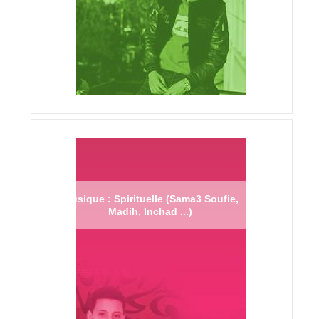
Musique : Spirituelle (Sama3 Soufie,
Madih, Inchad ...)