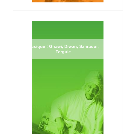
Musique : Gnawi, Diwan, Sahraoui,
Terguie