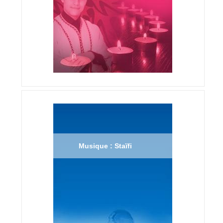
Musique : Staïfi