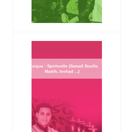
Musique : Spirituelle (Sama3 Soufie,
Madih, Inchad ...)