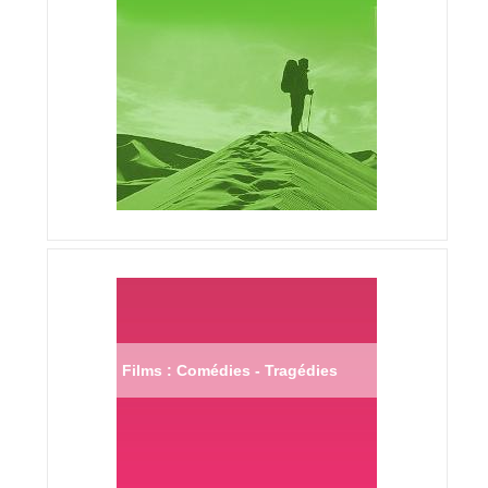
Films : Comédies - Tragédies