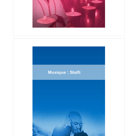
Musique : Staïfi