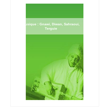
Musique : Gnawi, Diwan, Sahraoui,
Terguie