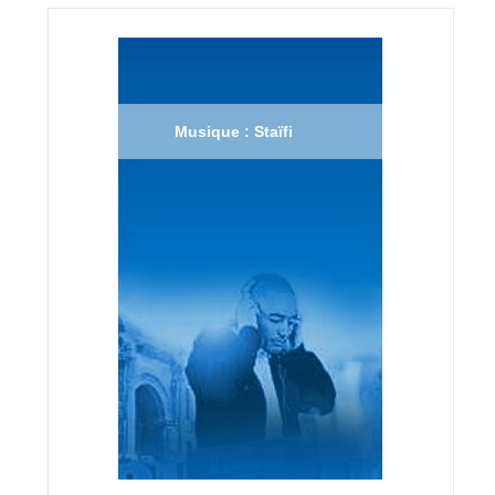
Musique : Staïfi