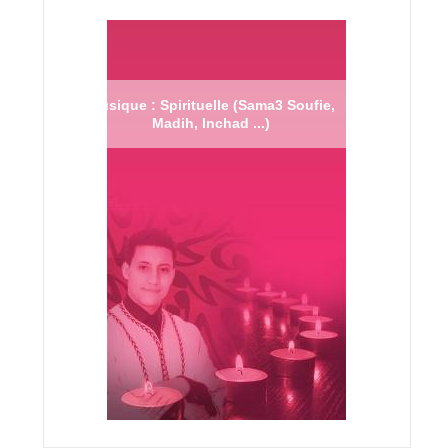
Musique : Spirituelle (Sama3 Soufie,
Madih, Inchad ...)