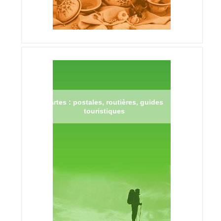
Cartes : postales, routières, guides
touristiques