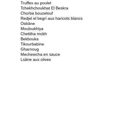
Truffes au poulet
Tchekhchoukhat El Beskra
Chorba bouzelouf
Redjel el begri aux haricots blancs
Osbâne
Mouloukhiya
Chetitha mokh
Bekbouka
Tikourbabine
Gharnoug
Mechewcha en sauce
Lsâne aux olives