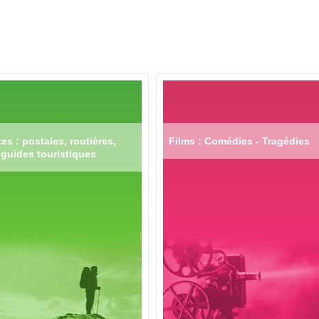
es : postales, routières,
Films : Comédies - Tragédies
guides touristiques