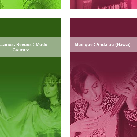
azines, Revues : Mode -
Musique : Andalou (Hawzi)
Couture