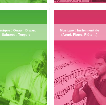
sique : Gnawi, Diwan,
Musique : Instrumentale
Sahraoui, Terguie
(Aoud, Piano, Flûte ...)