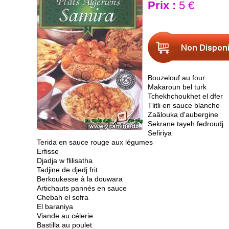
Prix :
5 €
Bouzelouf au four
Makaroun bel turk
Tchekhchoukhet el dfer
Tlitli en sauce blanche
Zaâlouka d'aubergine
Sekrane tayeh fedroudj
Sefiriya
Terida en sauce rouge aux légumes
Erfisse
Djadja w flilisatha
Tadjine de djedj frit
Berkoukesse à la douwara
Artichauts pannés en sauce
Chebah el sofra
El baraniya
Viande au célerie
Bastilla au poulet