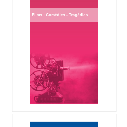
Films : Comédies - Tragédies