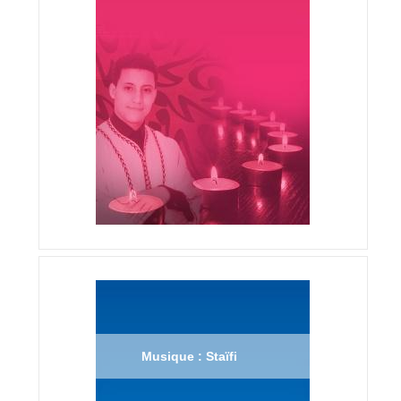
Musique : Staïfi