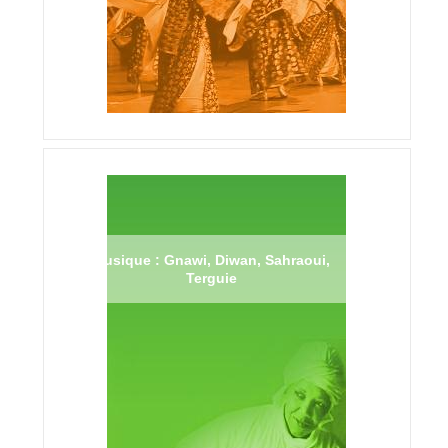
Musique : Gnawi, Diwan, Sahraoui,
Terguie