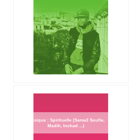
Musique : Spirituelle (Sama3 Soufie,
Madih, Inchad ...)