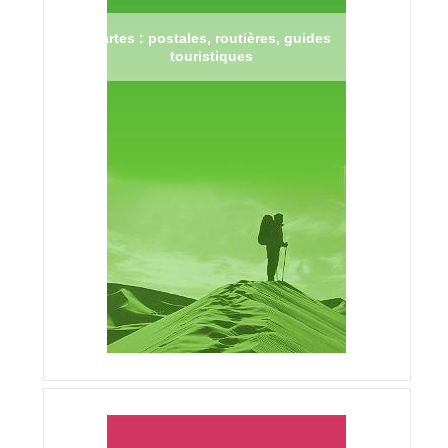
Cartes : postales, routières, guides
touristiques