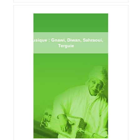
Musique : Gnawi, Diwan, Sahraoui,
Terguie