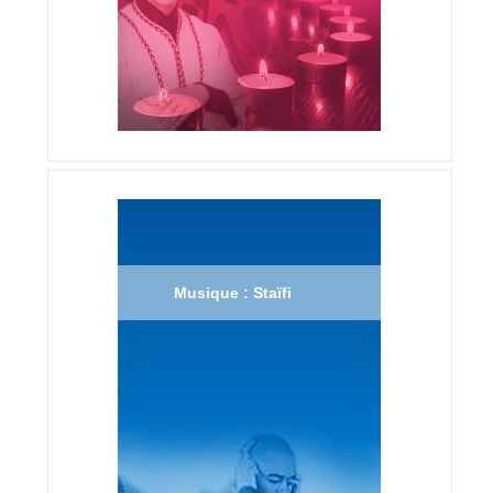
Musique : Staïfi