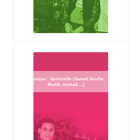
Musique : Spirituelle (Sama3 Soufie,
Madih, Inchad ...)