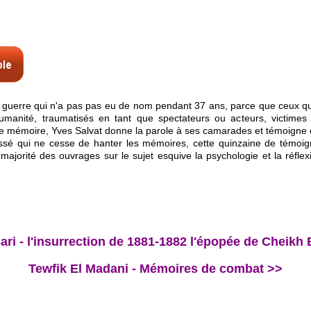
 guerre qui n'a pas pas eu de nom pendant 37 ans, parce que ceux qui l
umanité, traumatisés en tant que spectateurs ou acteurs, victimes
 de mémoire, Yves Salvat donne la parole à ses camarades et témoigne 
sé qui ne cesse de hanter les mémoires, cette quinzaine de témoigna
a majorité des ouvrages sur le sujet esquive la psychologie et la réfl
 Sari - l'insurrection de 1881-1882 l'épopée de Chei
Tewfik El Madani - Mémoires de combat >>