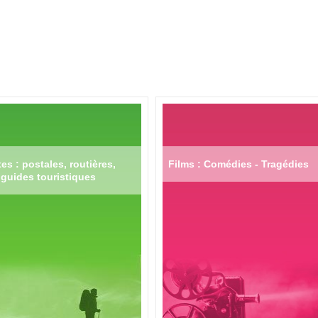
es : postales, routières,
Films : Comédies - Tragédies
guides touristiques