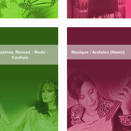
azines, Revues : Mode -
Musique : Andalou (Hawzi)
Couture