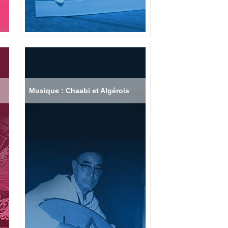
Musique : Chaabi et Algérois