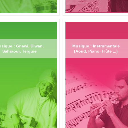
sique : Gnawi, Diwan,
Musique : Instrumentale
Sahraoui, Terguie
(Aoud, Piano, Flûte ...)