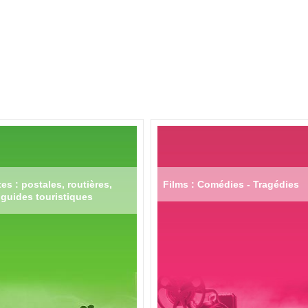
es : postales, routières,
Films : Comédies - Tragédies
guides touristiques