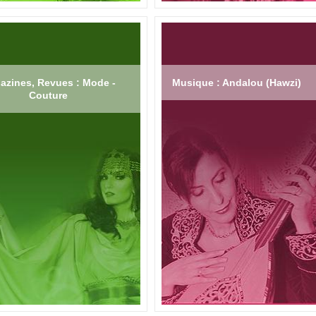
azines, Revues : Mode -
Musique : Andalou (Hawzi)
Couture