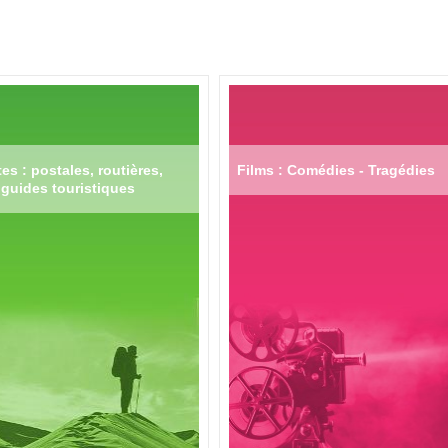
es : postales, routières,
Films : Comédies - Tragédies
guides touristiques