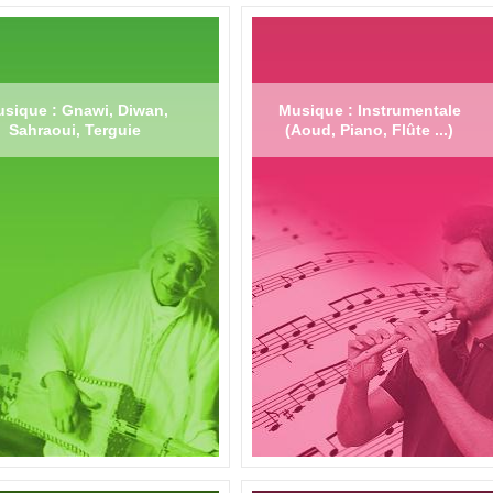
sique : Gnawi, Diwan,
Musique : Instrumentale
Sahraoui, Terguie
(Aoud, Piano, Flûte ...)