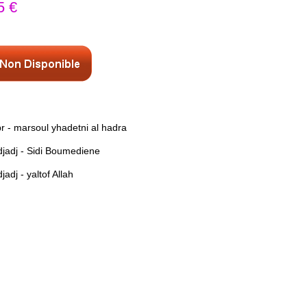
5 €
r - marsoul yhadetni al hadra
djadj - Sidi Boumediene
adj - yaltof Allah