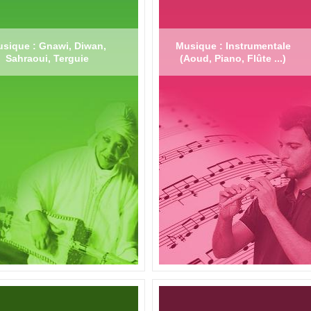
sique : Gnawi, Diwan,
Musique : Instrumentale
Sahraoui, Terguie
(Aoud, Piano, Flûte ...)