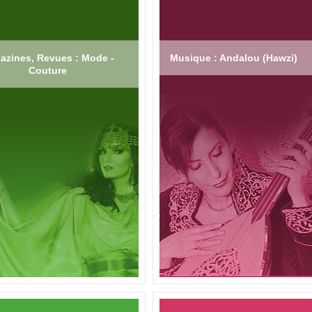
azines, Revues : Mode -
Musique : Andalou (Hawzi)
Couture