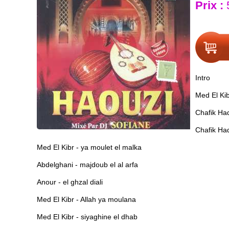
Prix :
Intro
Med El Kib
Chafik Ha
Chafik Hadj
Med El Kibr - ya moulet el malka
Abdelghani - majdoub el al arfa
Anour - el ghzal diali
Med El Kibr - Allah ya moulana
Med El Kibr - siyaghine el dhab